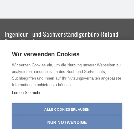
Ingenieur- und Sachverständigenbüro Roland
Braun Hamburg
Wir verwenden Cookies
Das Ingenieur- und Sachverständigenbüro Roland
Braun, Beratender Ingenieur, liefert Messungen,
Wir setzen Cookies ein, um die Nutzung unserer Webseiten zu
Gutachten und Beratung zum Umwelt-, Arbeits- und
analysieren, einschließlich des Such und Surfverlaufs,
Gesundheitsschutz.
Suchbegriffen und Ihnen auf Ihr Nutzungsverhalten angepasste
Informationen anbieten zu können.
Folgen Sie uns
Lernen Sie mehr
ALLE COOKIES ERLAUBEN
NUR NOTWENDIGE
Impressum
|
Datenschutz