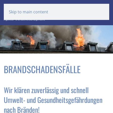
Skip to main content
BRANDSCHADENSFÄLLE
Wir klären zuverlässig und schnell
Umwelt- und Gesundheitsgefährdungen
nach Bränden!