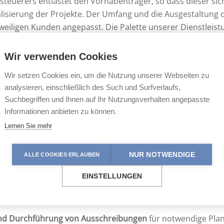
tsteuerers entlastet den Vorhabenträger, so dass dieser si
isierung der Projekte. Der Umfang und die Ausgestaltung de
eiligen Kunden angepasst. Die Palette unserer Dienstleistu
ination von Fachgutachten zu einzelnen Fragestellungen bis
.. Daneben können wir auf umfangreiche Erfahrungen zur 
Wir verwenden Cookies
Wir setzen Cookies ein, um die Nutzung unserer Webseiten zu
ungsbehörden zunehmend dazu über, bestimmte Aufgaben 
analysieren, einschließlich des Such und Surfverlaufs,
ufig wird die Bearbeitung von Genehmigungsanträgen bis 
Suchbegriffen und Ihnen auf Ihr Nutzungsverhalten angepasste
 nach außen vergeben wird.
Informationen anbieten zu können.
Lernen Sie mehr
r Vorhabenträger oder Genehmigungsbehörde 
NUR NOTWENDIGE
ALLE COOKIES ERLAUBEN
ungsverfahren und des Verfahrensablaufes; Vorprüfung
EINSTELLUNGEN
liederungsvorgaben
nach aktuellen rechtlichen und fallspe
 und Durchführung von Ausschreibungen
für notwendige Plan