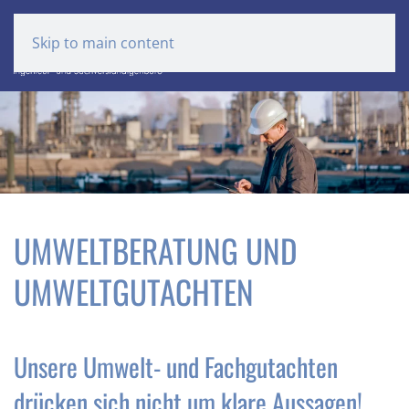
Skip to main content
UMWELTBERATUNG UND
UMWELTGUTACHTEN
Unsere Umwelt- und Fachgutachten
drücken sich nicht um klare Aussagen!